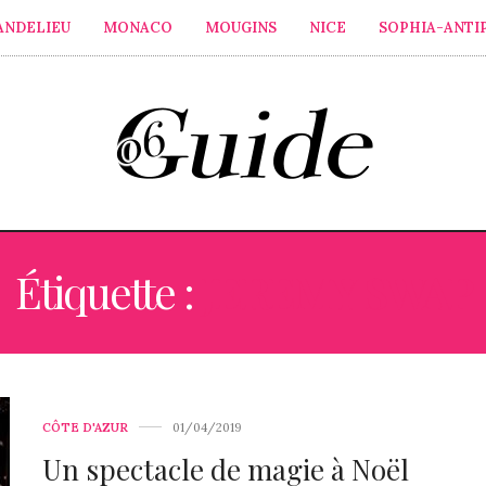
ANDELIEU
MONACO
MOUGINS
NICE
SOPHIA-ANTI
Étiquette :
JEREMY SWAP
CÔTE D'AZUR
01/04/2019
Un spectacle de magie à Noël